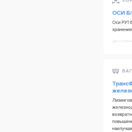
ЛО
ОСИ Б
Оси РУ1 
хранения
Дата публ
ВА
ТрансФ
желез
Лизингов
железнод
возвратн
повышени
наилучши