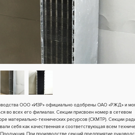
зводства ООО «ИЗР» официально одобрены ОАО «РЖД» и мо
ся во всех его филиалах. Секции присвоен номер в сетевом
оре материально-технических ресурсов (СКМТР). Секции рад
али себя как качественная и соответствующая всем технич
 Продукция. При производстве секций предприятие руководс