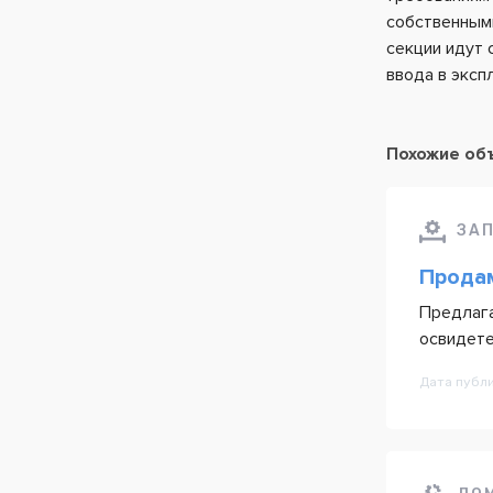
собственными
секции идут 
ввода в эксп
Похожие об
ЗА
Продам
Предлага
освидете
Дата публ