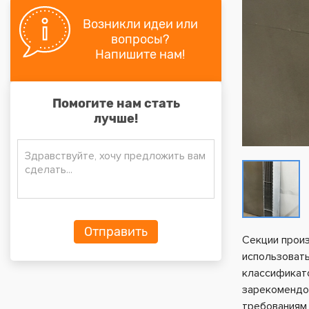
Возникли идеи или
вопросы?
Напишите нам!
Помогите нам стать
лучше!
Секции прои
использовать
классификат
зарекомендов
требованиям