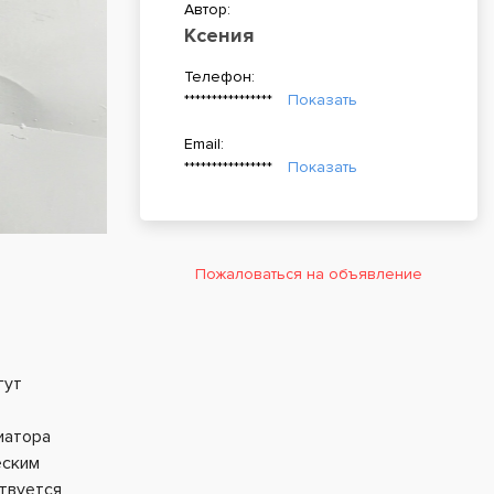
Автор:
Ксения
Телефон:
****************
Показать
Email:
****************
Показать
Пожаловаться на объявление
гут
иатора
еским
твуется