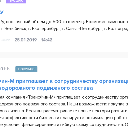
М
ПРОДАЮ
/У
б/у, постоянный объем до 500 тн в месяц. Возможен самовыво
 г. Челябинск, г. Екатеринбург, г. Санкт-Петербург, г. Волго
икации
25.01.2019
14:42
ГОНЫ
ПОКУПАЮ
ин-М приглашает к сотрудничеству организа
нодорожного подвижного состава
ая компания «ТрансФин-М» приглашает к сотрудничеству ор
орожного подвижного состава. Наши возможности: покупка в
ого лизинга. Если вы рассматриваете новые векторы разви
я эффективности бизнеса и планируете оптимизацию работы
е условия финансирования и гибкую схему сотрудничества. О