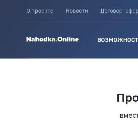
О проекте
Новости
Договор-офе
ВОЗМОЖНОСТ
Про
вмес