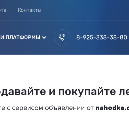
рта
Контакты
8-925-338-38-80
И ПЛАТФОРМЫ
давайте и покупайте л
те с сервисом объявлений от
nahodka.o