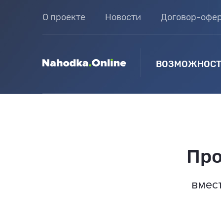
О проекте
Новости
Договор-офе
ВОЗМОЖНОСТ
Про
вмес