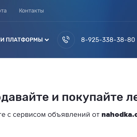
рта
Контакты
8-925-338-38-80
И ПЛАТФОРМЫ
давайте и покупайте л
те с сервисом объявлений от
nahodka.o