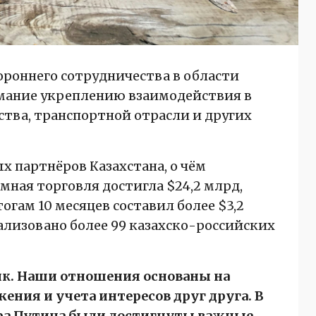
роннего сотрудничества в области
имание укреплению взаимодействия в
тва, транспортной отрасли и других
х партнёров Казахстана, о чём
имная торговля достигла $24,2 млрд,
гам 10 месяцев составил более $3,2
ализовано более 99 казахско-российских
ик. Наши отношения основаны на
ения и учета интересов друг друга. В
ира Путина были достигнуты важные