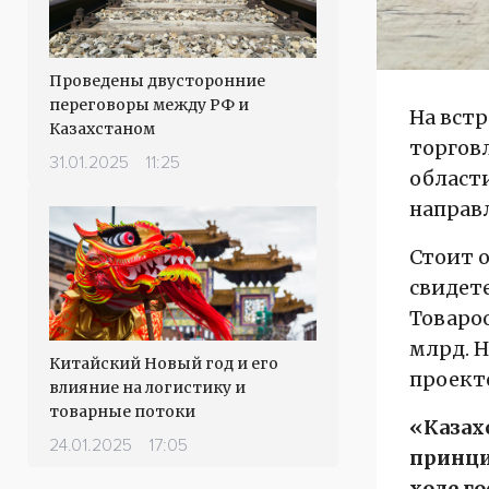
Проведены двусторонние
переговоры между РФ и
На вст
Казахстаном
торгов
31.01.2025
11:25
област
направ
Стоит о
свидете
Товароо
млрд. 
Китайский Новый год и его
проекто
влияние на логистику и
товарные потоки
«Казах
24.01.2025
17:05
принци
ходе г