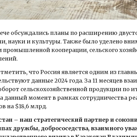
рече обсуждались планы по расширению двусто
ли, науки и культуры. Также было уделено вн
и промышленной кооперации, сельского хозяйс
лений.
тметить, что Россия является одним из главны
льствуют данные 2024 года. За 11 месяцев вза
борот сельскохозяйственной продукции по ито
На данный момент в рамках сотрудничества ре
в на $18,6 млрд.
стан – наш стратегический партнер и союзн
пах дружбы, добрососедства, взаимного уваж
осударственного визита в Казахстан Владим