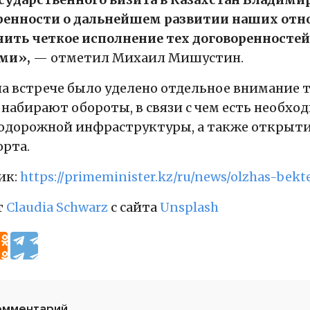
ренности о дальнейшем развитии наших отно
чить четкое исполнение тех договоренност
ми»,
— отметил Михаил Мишустин.
на встрече было уделено отдельное внимание
набирают обороты, в связи с чем есть необхо
одорожной инфраструктуры, а также открыти
орта.
ик:
https://primeminister.kz/ru/news/olzhas-bekten
т
Claudia Schwarz
с сайта
Unsplash
омментарий