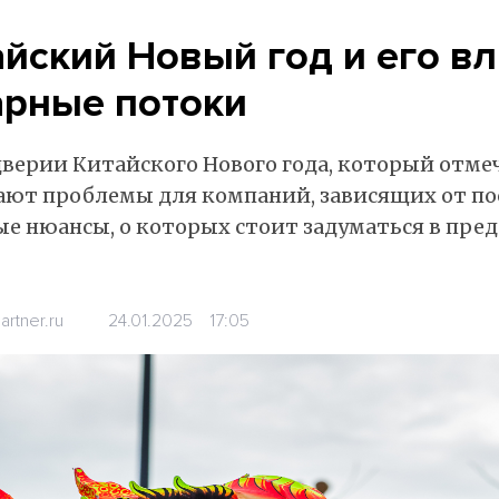
айский Новый год и его вл
арные потоки
верии Китайского Нового года, который отмеча
ают проблемы для компаний, зависящих от пос
ые нюансы, о которых стоит задуматься в пре
rtner.ru
24.01.2025
17:05