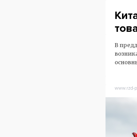
Кит
тов
В предд
возник
основн
www.rzd-pa