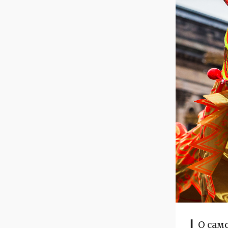
▎О сам