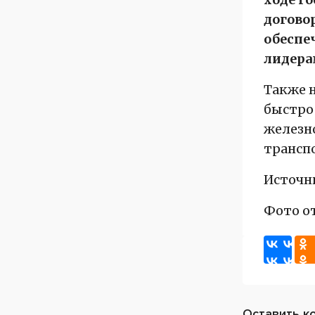
догово
обеспе
лидера
Также 
быстро 
железн
трансп
Источн
Фото о
Оставить к