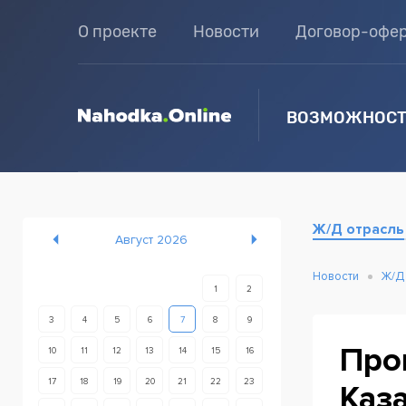
О проекте
Новости
Договор-офе
ВОЗМОЖНОСТ
Ж/Д отрасль
Август 2026
Новости
Ж/Д
1
2
3
4
5
6
7
8
9
Про
10
11
12
13
14
15
16
17
18
19
20
21
22
23
Каз