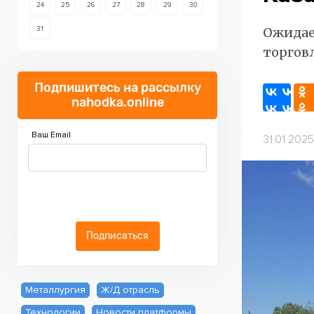
24
25
26
27
28
29
30
31
Ожидае
торгов
Подпишитесь на рассылку
nahodka.online
Ваш Email
31.01.2025
Подписаться
Металлургия
Ж/Д отрасль
Технологии
Новости платформы