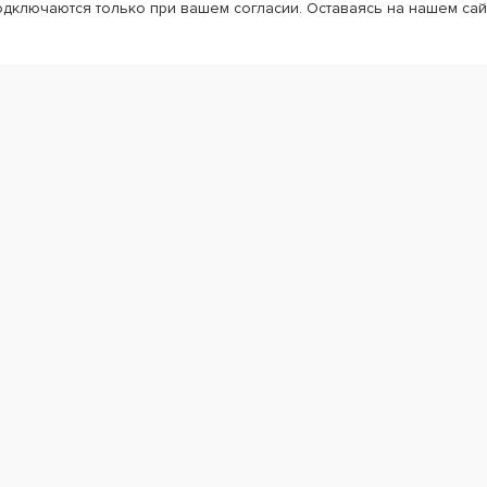
одключаются только при вашем согласии. Оставаясь на нашем сай
Почта
Телефон
info@nahodka.online
8-925-3