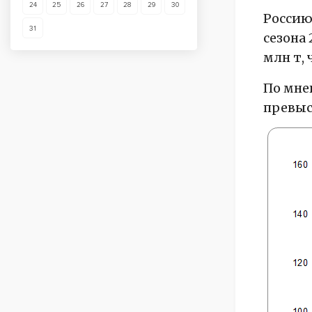
24
25
26
27
28
29
30
Россию
31
сезона 
млн т, 
По мне
превыс